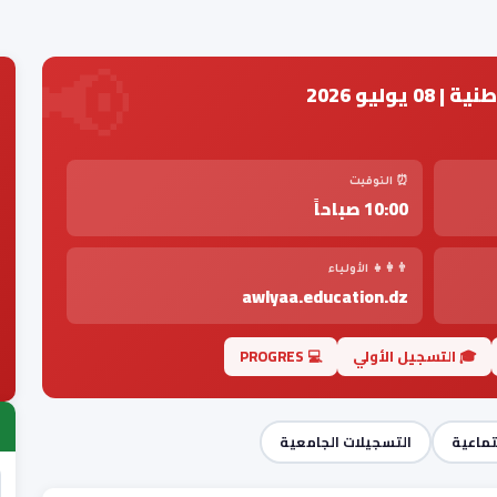
وليو 2026
⏰ التوقيت
10:00 صباحاً
👨‍👩‍👧 الأولياء
awlyaa.education.dz
🎓 التسجيل الأولي
💻 PROGRES
تماعية
التسجيلات الجامعية