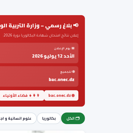
📢 بلاغ رسمي – وزارة التربية الوطنية | 08 ي
إعلان نتائج امتحان شهادة البكالوريا دورة 2026:
📅 يوم الإعلان
الأحد 12 يوليو 2026
🌐 للجميع
bac.onec.dz
🌐 bac.onec.dz
👨‍👩‍👧 فضاء الأولياء
🗂️ الكل
بكالوريا
علوم انسانية و اج