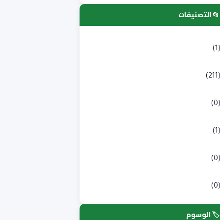
📂 التصنيفات
لتسجيلات الجامعية
(1
كالوريا
(211
به طبي
(0
لوم انسانية و اجتماعية
(1
لوم طبية
(0
لوم وتكنولوجيا
(0
🏷️ الوسوم