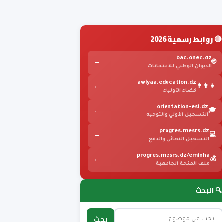
🔴 روابط رسمية 2026
bac.onec.dz
←
🌐
الديوان الوطني للامتحانات
awlyaa.education.dz
←
👨‍👩‍👧
فضاء الأولياء
orientation-esi.dz
←
🎓
التسجيل الأولي والتوجيه
progres.mesrs.dz
←
💻
التسجيل النهائي والدفع
progres.mesrs.dz/eminha
←
💰
ملف المنحة الجامعية
🔍 البحث
بحث