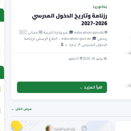
بكالوريا
رزنامة وتاريخ الدخول المدرسي
2026-2027
🌐 education.gov.dz 🎓 عبر وزارة التربية 🆓 مجاني 🇩🇿
رسمي 🎓 education.gov.dz — البلاغ الرسمي لرزنامة
الدخول المدرسي ↗ زيارة ← 🔒…
📅 يوليو 30, 2026
💬 0 تعليق
اقرأ المزيد ←
عرض الكل ←