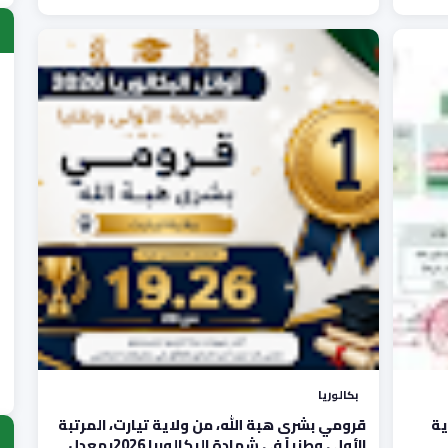
ا
)
ب
)
ش
)
ع
)
ع
)
ع
)
بكالوريا
الوربا 2026 ولاية
قرومي بشرى هبة الله، من ولاية تيارت، المرتبة
الأولى وطنياً في شهادة البكالوربا 2026بمعدل