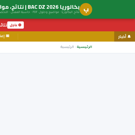
بكالوريا BAC DZ 2026 | نتائج، مواضيع، توجيه جامعي
ب
نتائج البكالوريا · مواضيع وحلول PDF · حاسبة المعدل · التخصصات الجامعية
نتائج ال
🔴 عاجل
🔔 أخبار
الرئيسية
الرئيسية