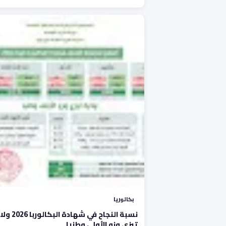
بكالوريا
نسبة النجاح في شهادة البك
تيزي وزو الأولى وطنيا