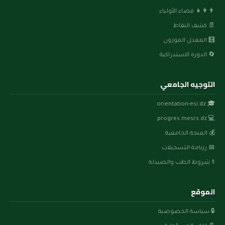
👨‍👩‍👧 فضاء الأولياء
📄 كشف النقاط
🧮 المعدل الموزون
🔄 الدورة الاستدراكية
التوجيه الجامعي
🎓 orientation-esi.dz
💻 progres.mesrs.dz
💰 المنحة الجامعية
📅 رزنامة التسجيلات
⚕️ شروط الطب والصيدلة
الموقع
🔒 سياسة الخصوصية