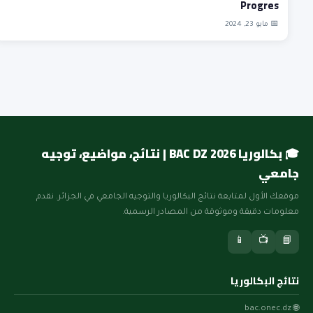
Progres
📅 مايو 23, 2024
🎓 بكالوريا BAC DZ 2026 | نتائج، مواضيع، توجيه
جامعي
موقعك الأول لمتابعة نتائج البكالوريا والتوجيه الجامعي في الجزائر. نقدم
معلومات دقيقة وموثوقة من المصادر الرسمية.
📱
📺
📘
نتائج البكالوريا
🌐 bac.onec.dz