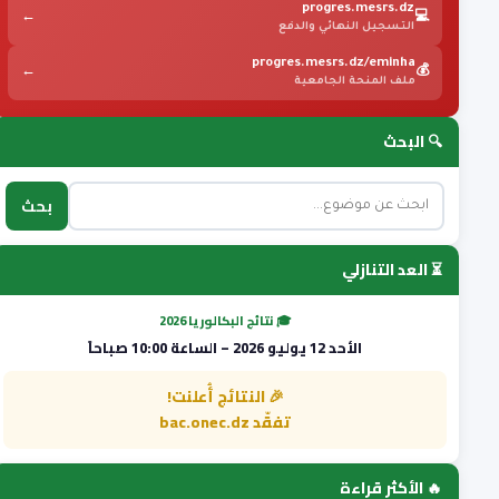
progres.mesrs.dz
←
💻
التسجيل النهائي والدفع
progres.mesrs.dz/eminha
←
💰
ملف المنحة الجامعية
🔍 البحث
بحث
⏳ العد التنازلي
🎓 نتائج البكالوريا 2026
الأحد 12 يوليو 2026 – الساعة 10:00 صباحاً
🎉 النتائج أُعلنت!
تفقّد bac.onec.dz
🔥 الأكثر قراءة