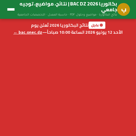
بكالوريا BAC DZ 2026 | نتائج، مواضيع، توجيه
ب
جامعي
نتائج البكالوريا · مواضيع وحلول PDF · حاسبة المعدل · التخصصات الجامعية
نتائج البكالوريا 2026 تُعلَن يوم
🔴 عاجل
الأحد 12 يوليو 2026 الساعة 10:00 صباحاً
—
bac.onec.dz ←