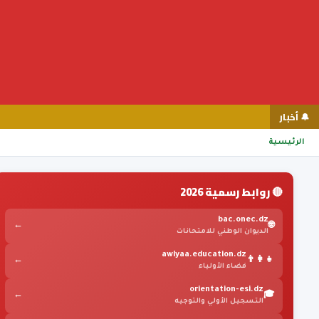
🔔 أخبار
الرئيسية
🔴 روابط رسمية 2026
bac.onec.dz
←
🌐
الديوان الوطني للامتحانات
awlyaa.education.dz
←
👨‍👩‍👧
فضاء الأولياء
orientation-esi.dz
←
🎓
التسجيل الأولي والتوجيه