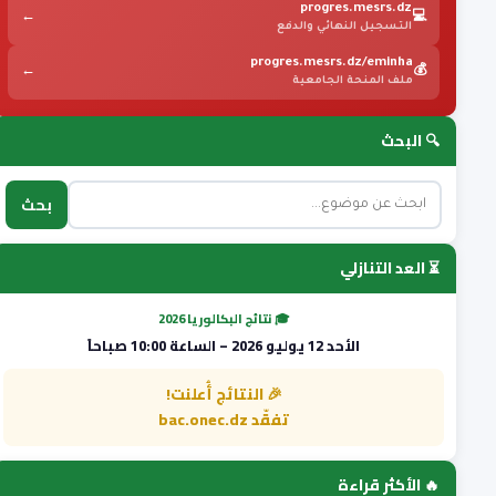
progres.mesrs.dz
←
💻
التسجيل النهائي والدفع
progres.mesrs.dz/eminha
←
💰
ملف المنحة الجامعية
🔍 البحث
بحث
⏳ العد التنازلي
🎓 نتائج البكالوريا 2026
الأحد 12 يوليو 2026 – الساعة 10:00 صباحاً
🎉 النتائج أُعلنت!
تفقّد bac.onec.dz
🔥 الأكثر قراءة