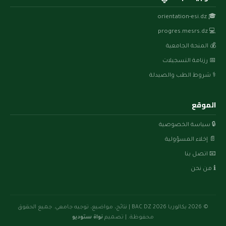
🎓 orientation-esi.dz
💻 progres.mesrs.dz
💰 المنحة الجامعية
📅 رزنامة التسجيلات
⚕️ شروط الطب والصيدلة
الموقع
🔒 سياسة الخصوصية
📄 إخلاء المسؤولية
📧 اتصل بنا
ℹ️ من نحن
© 2026 بكالوريا BAC DZ 2026 | نتائج، مواضيع، توجيه جامعي. جميع الحقوق
محفوظة. | تصميم
نواة ستوديو