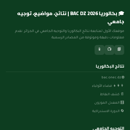
🎓 بكالوريا BAC DZ 2026 | نتائج، مواضيع، توجيه
جامعي
موقعك الأول لمتابعة نتائج البكالوريا والتوجيه الجامعي في الجزائر. نقدم
معلومات دقيقة وموثوقة من المصادر الرسمية.
📱
📺
📘
نتائج البكالوريا
🌐 bac.onec.dz
👨‍👩‍👧 فضاء الأولياء
📄 كشف النقاط
🧮 المعدل الموزون
🔄 الدورة الاستدراكية
التوجيه الجامعي